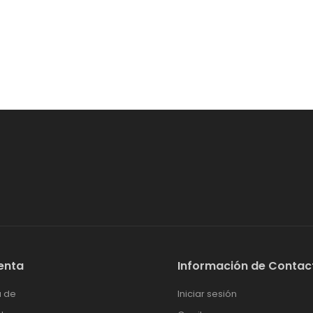
enta
Información de Contac
 de
Iniciar sesión