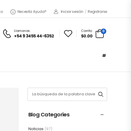
to
Necesita Ayuda?
Iniciar sesión
/
Registrarse
Llamanos:
Carrito:
0
+54 9 3455 44-6352
$0.00
#
Blog Categories
Noticias
(97)