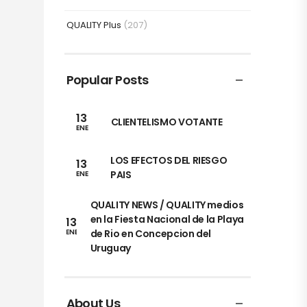
QUALITY Plus
(207)
Popular Posts
13
CLIENTELISMO VOTANTE
ENE
LOS EFECTOS DEL RIESGO
13
PAIS
ENE
QUALITY NEWS / QUALITY medios
en la Fiesta Nacional de la Playa
13
de Rio en Concepcion del
ENE
Uruguay
About Us