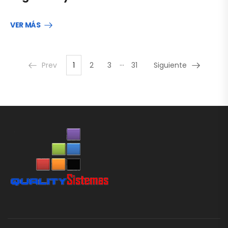
VER MÁS
…
Prev
1
2
3
31
Siguiente