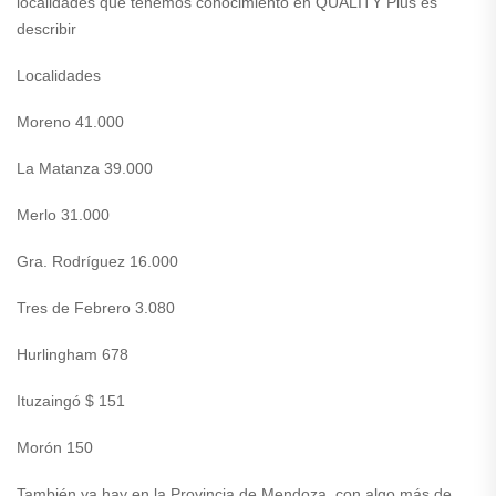
localidades que tenemos conocimiento en QUALITY Plus es
describir
Localidades
Moreno 41.000
La Matanza 39.000
Merlo 31.000
Gra. Rodríguez 16.000
Tres de Febrero 3.080
Hurlingham 678
Ituzaingó $ 151
Morón 150
También ya hay en la Provincia de Mendoza, con algo más de