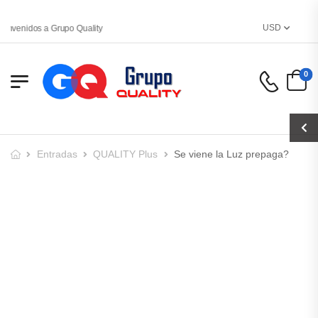
USD
nvenidos a Grupo Quality
0
Entradas
QUALITY Plus
Se viene la Luz prepaga?