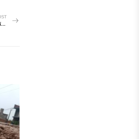
OST
¿Quién es el principal socio comercial de Entre Ríos?