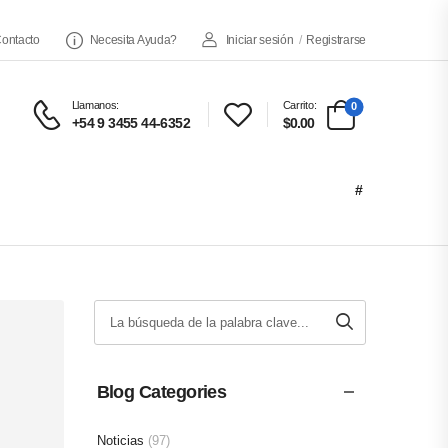
ontacto
Necesita Ayuda?
Iniciar sesión
/
Registrarse
Llamanos:
Carrito:
0
+54 9 3455 44-6352
$0.00
#
Blog Categories
Noticias
(97)