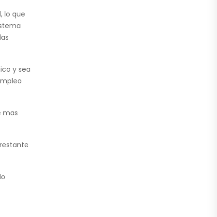
, lo que
sistema
las
ico y sea
 empleo
se mas
 restante
lo