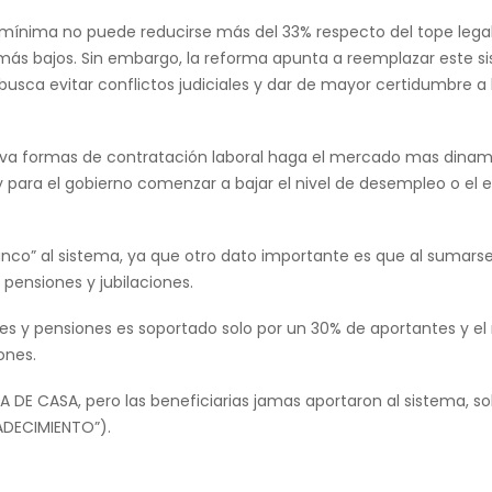
mínima no puede reducirse más del 33% respecto del tope legal
s más bajos. Sin embargo, la reforma apunta a reemplazar este 
usca evitar conflictos judiciales y dar de mayor certidumbre a 
 nueva formas de contratación laboral haga el mercado mas dinam
y para el gobierno comenzar a bajar el nivel de desempleo o el
anco” al sistema, ya que otro dato importante es que al sumar
 pensiones y jubilaciones.
es y pensiones es soportado solo por un 30% de aportantes y el
ones.
A DE CASA, pero las beneficiarias jamas aportaron al sistema, so
ADECIMIENTO”).