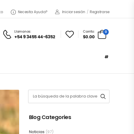
to
Necesita Ayuda?
Iniciar sesión
/
Registrarse
Llamanos:
Carrito:
0
+54 9 3455 44-6352
$0.00
#
Blog Categories
Noticias
(97)