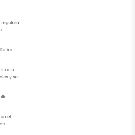
 regulará
n
Retiro
itar la
ales y se
ollo
en el
oce