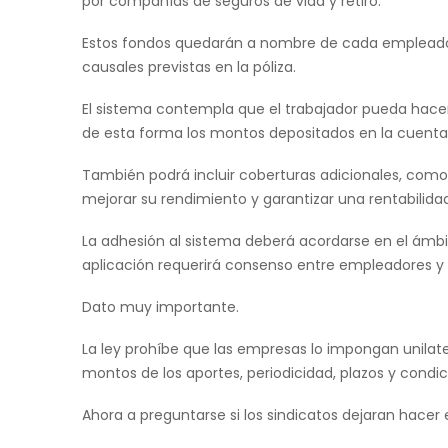
por compañías de seguros de vida y retiro.
Estos fondos quedarán a nombre de cada empleado 
causales previstas en la póliza.
El sistema contempla que el trabajador pueda hacer a
de esta forma los montos depositados en la cuenta es
También podrá incluir coberturas adicionales, como
mejorar su rendimiento y garantizar una rentabilid
La adhesión al sistema deberá acordarse en el ámbit
aplicación requerirá consenso entre empleadores y 
Dato muy importante.
La ley prohíbe que las empresas lo impongan unilate
montos de los aportes, periodicidad, plazos y condi
Ahora a preguntarse si los sindicatos dejaran hacer 