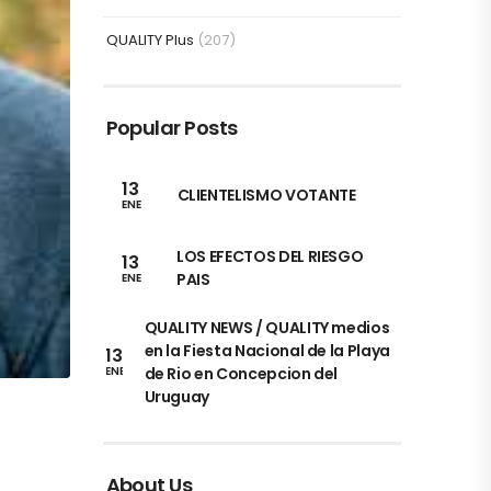
QUALITY Plus
(207)
Popular Posts
13
CLIENTELISMO VOTANTE
ENE
LOS EFECTOS DEL RIESGO
13
PAIS
ENE
QUALITY NEWS / QUALITY medios
en la Fiesta Nacional de la Playa
13
de Rio en Concepcion del
ENE
Uruguay
About Us