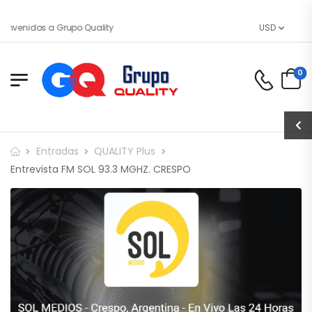
envenidos a Grupo Quality
USD
0
Entradas
QUALITY Plus
Entrevista FM SOL 93.3 MGHZ. CRESPO