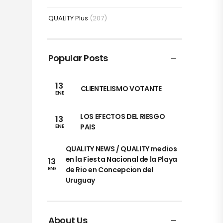
QUALITY Plus
(207)
Popular Posts
13
CLIENTELISMO VOTANTE
ENE
LOS EFECTOS DEL RIESGO
13
PAIS
ENE
QUALITY NEWS / QUALITY medios
en la Fiesta Nacional de la Playa
13
de Rio en Concepcion del
ENE
Uruguay
About Us