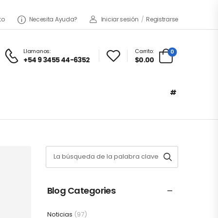
to
Necesita Ayuda?
Iniciar sesión
/
Registrarse
Llamanos:
Carrito:
0
+54 9 3455 44-6352
$0.00
#
Blog Categories
Noticias
(97)