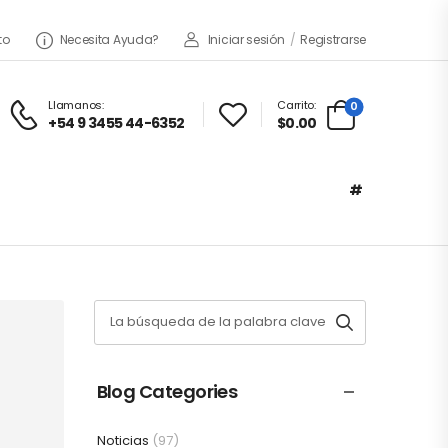
to
Necesita Ayuda?
Iniciar sesión
/
Registrarse
Llamanos:
Carrito:
0
+54 9 3455 44-6352
$0.00
#
Blog Categories
Noticias
(97)