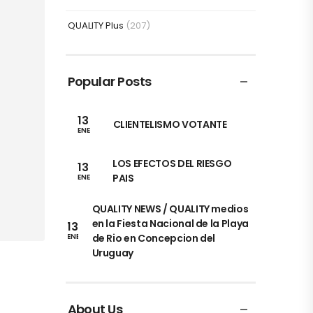
QUALITY Plus
(207)
Popular Posts
13
CLIENTELISMO VOTANTE
ENE
LOS EFECTOS DEL RIESGO
13
PAIS
ENE
QUALITY NEWS / QUALITY medios
en la Fiesta Nacional de la Playa
13
de Rio en Concepcion del
ENE
Uruguay
About Us