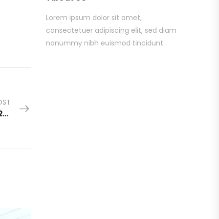
Lorem ipsum dolor sit amet,
consectetuer adipiscing elit, sed diam
nonummy nibh euismod tincidunt.
OST
SINDICATO FONDO RECIBIDO PERIODO 2019-2023