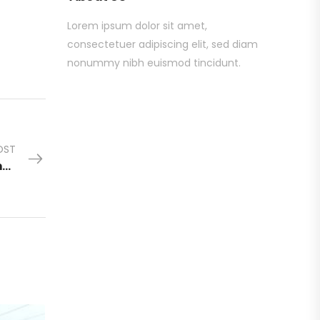
Lorem ipsum dolor sit amet,
consectetuer adipiscing elit, sed diam
nonummy nibh euismod tincidunt.
OST
Estimativo de inflacion en Argentina Diciembre 2023