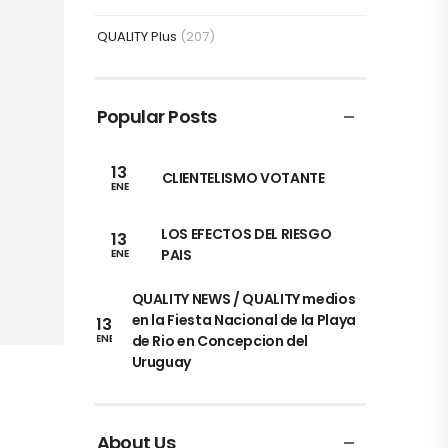
QUALITY Plus
(207)
Popular Posts
13
CLIENTELISMO VOTANTE
ENE
LOS EFECTOS DEL RIESGO
13
PAIS
ENE
QUALITY NEWS / QUALITY medios
en la Fiesta Nacional de la Playa
13
de Rio en Concepcion del
ENE
Uruguay
About Us