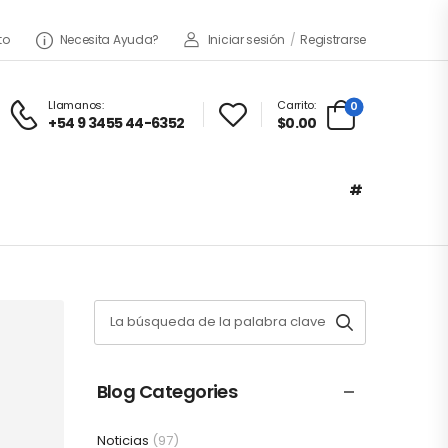
to
Necesita Ayuda?
Iniciar sesión
/
Registrarse
Llamanos:
Carrito:
0
+54 9 3455 44-6352
$0.00
#
Blog Categories
Noticias
(97)