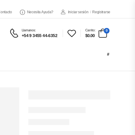
ontacto
Necesita Ayuda?
Iniciar sesión
/
Registrarse
Llamanos:
Carrito:
0
+54 9 3455 44-6352
$0.00
#