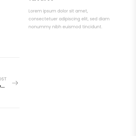
Lorem ipsum dolor sit amet,
consectetuer adipiscing elit, sed diam
nonummy nibh euismod tincidunt.
OST
Mediciones elecciones en Ciudad de Concepcion del Uruguay