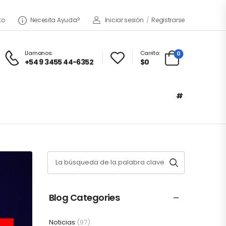
to
Necesita Ayuda?
Iniciar sesión
/
Registrarse
Llamanos:
Carrito:
0
+54 9 3455 44-6352
$
0
#
Blog Categories
Noticias
(97)