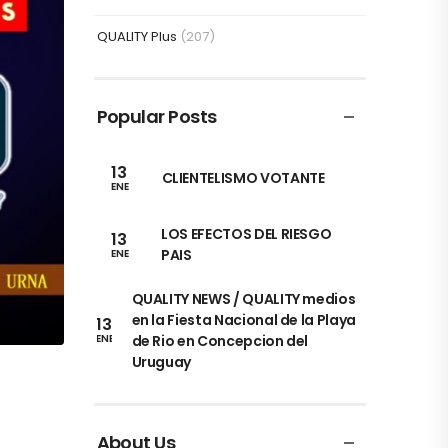
QUALITY Plus
(207)
Popular Posts
13
CLIENTELISMO VOTANTE
ENE
LOS EFECTOS DEL RIESGO
13
PAIS
ENE
QUALITY NEWS / QUALITY medios
en la Fiesta Nacional de la Playa
13
de Rio en Concepcion del
ENE
Uruguay
About Us