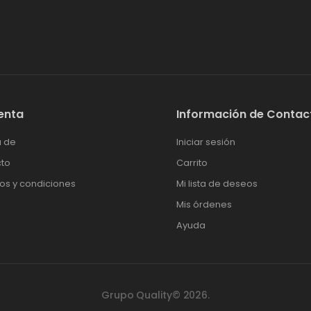
enta
Información de Contac
 de
Iniciar sesión
to
Carrito
os y condiciones
Mi lista de deseos
Mis órdenes
Ayuda
Grupo Quality© 2026.