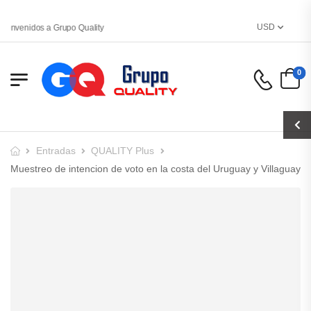
USD
ienvenidos a Grupo Quality
0
Entradas
QUALITY Plus
Muestreo de intencion de voto en la costa del Uruguay y Villaguay